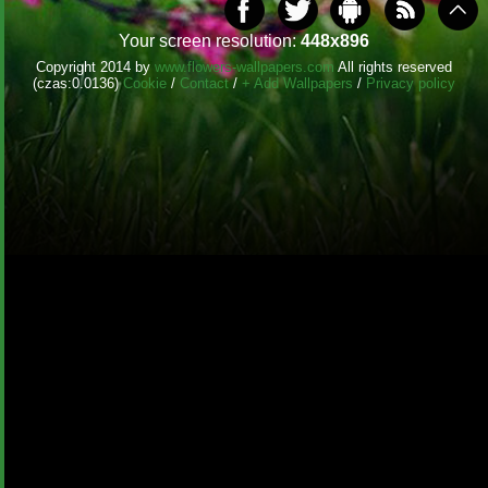
Your screen resolution:
448x896
Copyright 2014 by
www.flowers-wallpapers.com
All rights reserved
(czas:0.0136)
Cookie
/
Contact
/
+ Add Wallpapers
/
Privacy policy