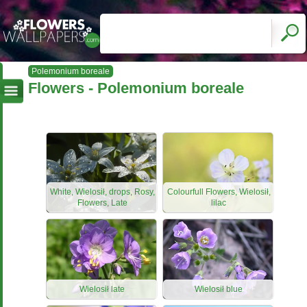
Polemonium boreale
Flowers - Polemonium boreale
White, Wielosił, drops, Rosy,
Colourfull Flowers, Wielosił,
Flowers, Late
lilac
Wielosił late
Wielosił blue